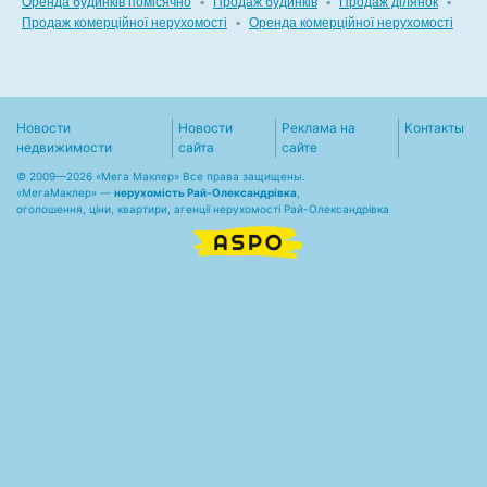
Оренда будинків помісячно
▪
Продаж будинків
▪
Продаж ділянок
▪
Продаж комерційної нерухомості
▪
Оренда комерційної нерухомості
Новости
Новости
Реклама на
Контакты
недвижимости
сайта
сайте
© 2009—2026 «Мега Маклер» Все права защищены.
«
МегаМаклер
» —
нерухомість Рай-Олександрівка
,
оголошення, ціни, квартири, агенції нерухомості Рай-Олександрівка