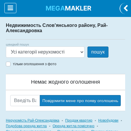
MEGA
MAKLER
Недвижимость Слов'янського району, Рай-
Александровка
швидкий пошук
пошук
тільки оголошення з фото
Немає жодного оголошення
Повідомити мене про появу оголошень
Нерухомість Рай-Олександрівка
▪
Продаж квартир
▪
Новобудови
▪
Подобова оренда житла
▪
Оренда житла помісячно
▪