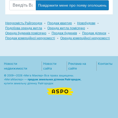
Повідомити мене про появу оголошень
Нерухомість Райгородок
▪
Продаж квартир
▪
Новобудови
▪
Подобова оренда житла
▪
Оренда житла помісячно
▪
Оренда будинків помісячно
▪
Продаж будинків
▪
Продаж ділянок
▪
Продаж комерційної нерухомості
▪
Оренда комерційної нерухомості
Новости
Новости
Реклама на
Контакты
недвижимости
сайта
сайте
© 2009—2026 «Мега Маклер» Все права защищены.
«
МегаМаклер
» —
продаж земельних ділянок Райгородок
,
купити земельну ділянку Райгородок