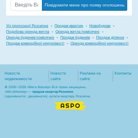
Повідомити мене про появу оголошень
Усі пропозиції Розсипне
▪
Продаж квартир
▪
Новобудови
▪
Подобова оренда житла
▪
Оренда житла помісячно
▪
Оренда будинків помісячно
▪
Продаж будинків
▪
Продаж ділянок
▪
Продаж комерційної нерухомості
▪
Оренда комерційної нерухомості
Новости
Новости
Реклама на
Контакты
недвижимости
сайта
сайте
© 2009—2026 «Мега Маклер» Все права защищены.
«
МегаМаклер
» —
продаж квартир Розсипне
(однокімнатні , двокімнатні), купити квартиру Розсипне