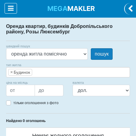
MEGA
MAKLER
Оренда квартир, будинків Добропільського
району, Розы Люксембург
швидкий пошук
пошук
тип житла
×
Будинок
ціна на місяць
валюта
тільки оголошення з фото
Найдено 0 оголошень
Немає жодного оголошення