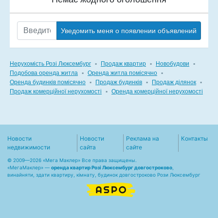
Уведомить меня о появлении объявлений
Нерухомість Розі Люксембург
▪
Продаж квартир
▪
Новобудови
▪
Подобова оренда житла
▪
Оренда житла помісячно
▪
Оренда будинків помісячно
▪
Продаж будинків
▪
Продаж ділянок
▪
Продаж комерційної нерухомості
▪
Оренда комерційної нерухомості
Новости
Новости
Реклама на
Контакты
недвижимости
сайта
сайте
© 2009—2026 «Мега Маклер» Все права защищены.
«
МегаМаклер
» —
оренда квартир Розі Люксембург довгостроково
,
винайняти, здати квартиру, кімнату, будинок довгостроково Рози Люксембург