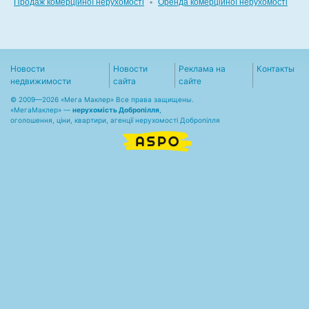
Продаж комерційної нерухомості
▪
Оренда комерційної нерухомості
Новости
Новости
Реклама на
Контакты
недвижимости
сайта
сайте
© 2009—2026 «Мега Маклер» Все права защищены.
«
МегаМаклер
» —
нерухомість Добропілля
,
оголошення, ціни, квартири, агенції нерухомості Добропілля