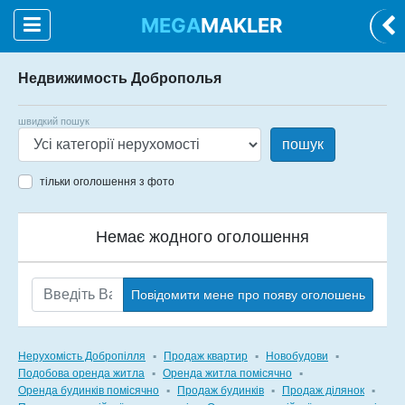
MEGA
MAKLER
Недвижимость Доброполья
швидкий пошук
пошук
тільки оголошення з фото
Немає жодного оголошення
Повідомити мене про появу оголошень
Нерухомість Добропілля
▪
Продаж квартир
▪
Новобудови
▪
Подобова оренда житла
▪
Оренда житла помісячно
▪
Оренда будинків помісячно
▪
Продаж будинків
▪
Продаж ділянок
▪