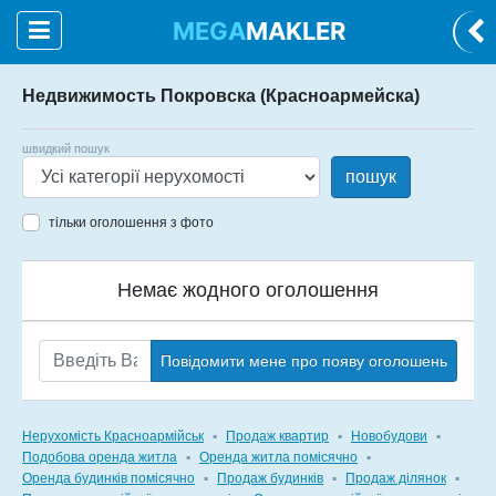
MEGA
MAKLER
Недвижимость Покровска (Красноармейска)
швидкий пошук
пошук
тільки оголошення з фото
Немає жодного оголошення
Повідомити мене про появу оголошень
Нерухомість Красноармійськ
▪
Продаж квартир
▪
Новобудови
▪
Подобова оренда житла
▪
Оренда житла помісячно
▪
Оренда будинків помісячно
▪
Продаж будинків
▪
Продаж ділянок
▪