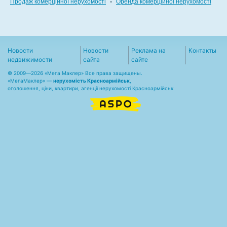
Продаж комерційної нерухомості
▪
Оренда комерційної нерухомості
Новости
Новости
Реклама на
Контакты
недвижимости
сайта
сайте
© 2009—2026 «Мега Маклер» Все права защищены.
«
МегаМаклер
» —
нерухомість Красноармійськ
,
оголошення, ціни, квартири, агенції нерухомості Красноармійськ