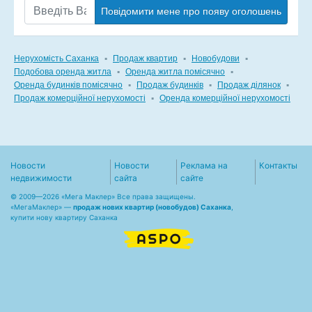
Повідомити мене про появу оголошень
Нерухомість Саханка
▪
Продаж квартир
▪
Новобудови
▪
Подобова оренда житла
▪
Оренда житла помісячно
▪
Оренда будинків помісячно
▪
Продаж будинків
▪
Продаж ділянок
▪
Продаж комерційної нерухомості
▪
Оренда комерційної нерухомості
Новости
Новости
Реклама на
Контакты
недвижимости
сайта
сайте
© 2009—2026 «Мега Маклер» Все права защищены.
«
МегаМаклер
» —
продаж нових квартир (новобудов) Саханка
,
купити нову квартиру Саханка