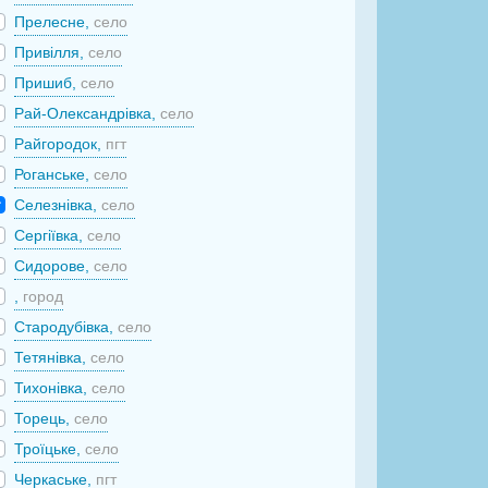
Прелесне,
село
Привілля,
село
Пришиб,
село
Рай-Олександрівка,
село
Райгородок,
пгт
Роганське,
село
Селезнівка,
село
Сергіївка,
село
Сидорове,
село
,
город
Стародубівка,
село
Тетянівка,
село
Тихонівка,
село
Торець,
село
Троїцьке,
село
Черкаське,
пгт