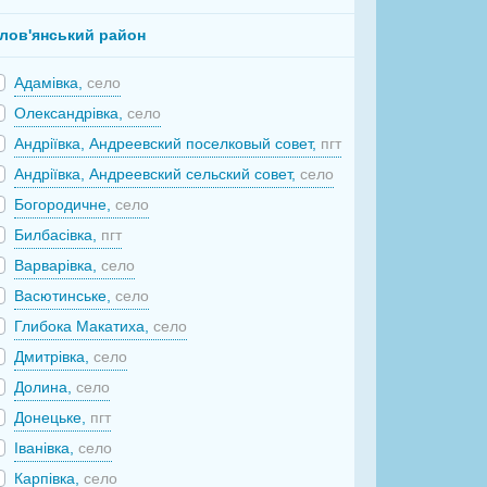
лов'янський район
Адамівка,
село
Олександрівка,
село
Андріївка, Андреевский поселковый совет,
пгт
Андріївка, Андреевский сельский совет,
село
Богородичне,
село
Билбасівка,
пгт
Варварівка,
село
Васютинське,
село
Глибока Макатиха,
село
Дмитрівка,
село
Долина,
село
Донецьке,
пгт
Іванівка,
село
Карпівка,
село