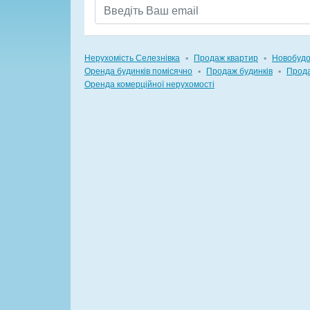
Нерухомість Селезнівка
▪
Продаж квартир
▪
Новобуд
Оренда будинків помісячно
▪
Продаж будинків
▪
Прода
Оренда комерційної нерухомості