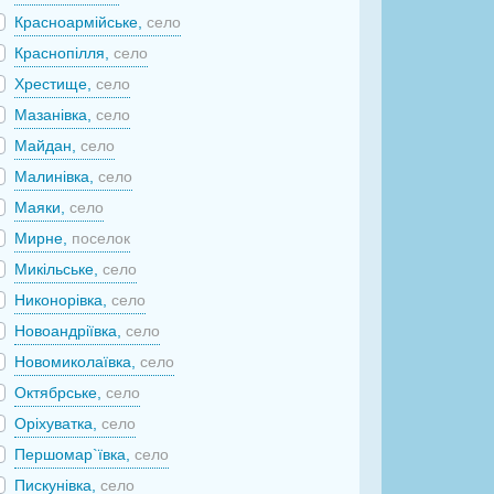
Красноармійське,
село
Краснопілля,
село
Хрестище,
село
Мазанівка,
село
Майдан,
село
Малинівка,
село
Маяки,
село
Мирне,
поселок
Микільське,
село
Никонорівка,
село
Новоандріївка,
село
Новомиколаївка,
село
Октябрське,
село
Оріхуватка,
село
Першомар`ївка,
село
Пискунівка,
село