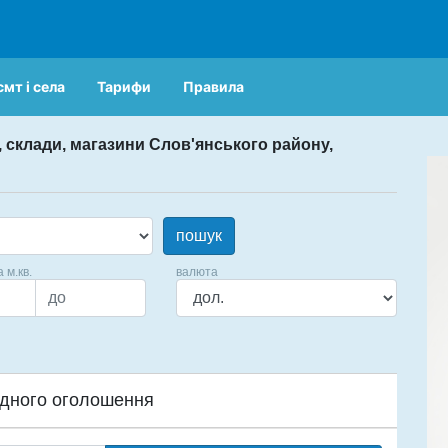
смт і села
Тарифи
Правила
 склади, магазини Слов'янського району,
пошук
а м.кв.
валюта
дного оголошення