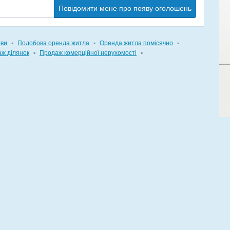
Повідомити мене про появу оголошень
ови
▪
Подобова оренда житла
▪
Оренда житла помісячно
▪
ж ділянок
▪
Продаж комерційної нерухомості
▪