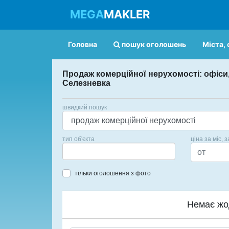
MEGA
MAKLER
Головна
пошук оголошень
Міста, 
Продаж комерційної нерухомості: офіси,
Селезневка
швидкий пошук
тип об'єкта
ціна за міс, з
тільки оголошення з фото
Немає жо