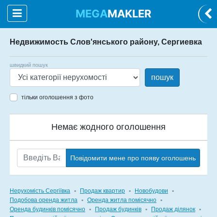
MEGA
MAKLER
Недвижимость Слов'янського району, Сергиевка
швидкий пошук
пошук
тільки оголошення з фото
Немає жодного оголошення
Повідомити мене про появу оголошень
Нерухомість Сергіївка
▪
Продаж квартир
▪
Новобудови
▪
Подобова оренда житла
▪
Оренда житла помісячно
▪
Оренда будинків помісячно
▪
Продаж будинків
▪
Продаж ділянок
▪