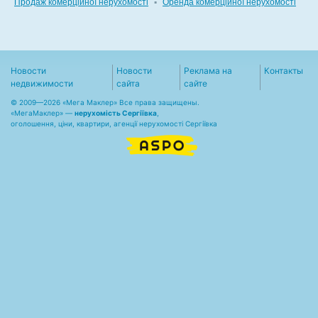
Продаж комерційної нерухомості
▪
Оренда комерційної нерухомості
Новости
Новости
Реклама на
Контакты
недвижимости
сайта
сайте
© 2009—2026 «Мега Маклер» Все права защищены.
«
МегаМаклер
» —
нерухомість Сергіївка
,
оголошення, ціни, квартири, агенції нерухомості Сергіївка