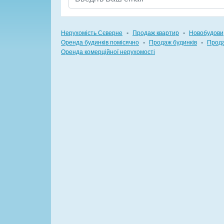
Нерухомість Сєверне
▪
Продаж квартир
▪
Новобудови
Оренда будинків помісячно
▪
Продаж будинків
▪
Прода
Оренда комерційної нерухомості