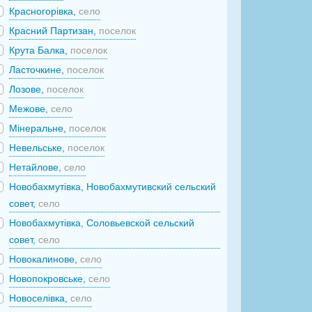
Красногорівка,
село
Красний Партизан,
поселок
Крута Балка,
поселок
Ласточкине,
поселок
Лозове,
поселок
Межове,
село
Мінеральне,
поселок
Невельське,
поселок
Нетайлове,
село
Новобахмутівка, Новобахмутивский сельский
совет,
село
Новобахмутівка, Соловьевской сельский
совет,
село
Новокалинове,
село
Новопокровське,
село
Новоселівка,
село