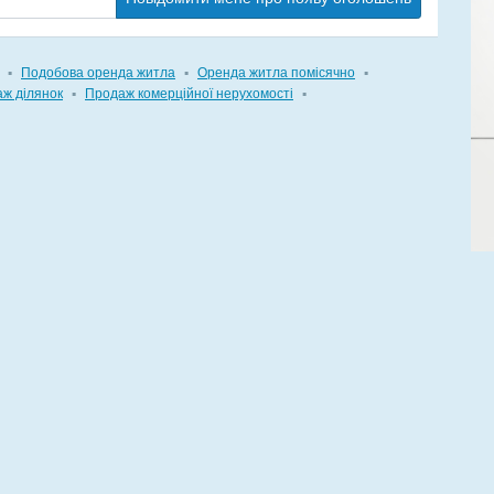
▪
Подобова оренда житла
▪
Оренда житла помісячно
▪
ж ділянок
▪
Продаж комерційної нерухомості
▪