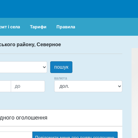
смт і села
Тарифи
Правила
ського району, Северное
пошук
валюта
дного оголошення
Повідомити мене про появу оголошень