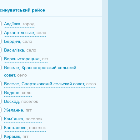
синуватський район
Авдіївка,
город
Архангельське,
село
Бердичі,
село
Василівка,
село
Верхньоторецьке,
пгт
Веселе, Красногоровский сельский
совет,
село
Веселе, Спартаковский сельский совет,
село
Водяне,
село
Восход,
поселок
Желанне,
пгт
Кам`янка,
поселок
Каштанове,
поселок
Керамік,
пгт