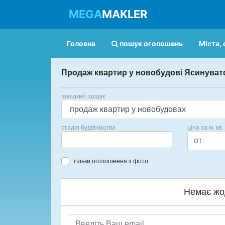
MEGA
MAKLER
Головна
пошук оголошень
Міста, 
Продаж квартир у новобудові Ясинуват
швидкий пошук
стадія будівництва
ціна за м. кв.
тільки оголошення з фото
Немає жо