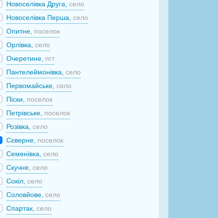
Новоселівка Друга,
село
Новоселівка Перша,
село
Опитне,
поселок
Орлівка,
село
Очеретине,
пгт
Пантелеймонівка,
село
Первомайське,
село
Піски,
поселок
Петрівське,
поселок
Розівка,
село
Сєверне,
поселок
Семенівка,
село
Скучне,
село
Сокіл,
село
Соловйове,
село
Спартак,
село