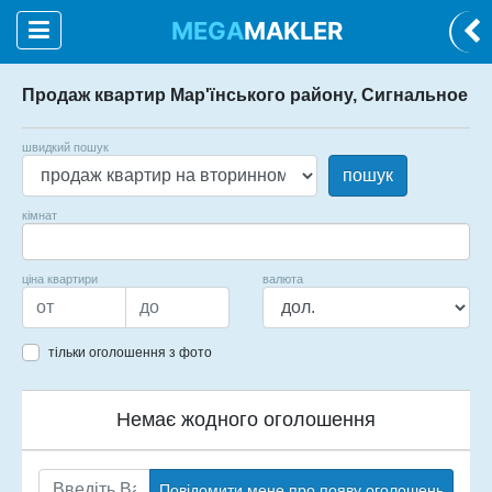
MEGA
MAKLER
Продаж квартир Мар'їнського району, Сигнальное
швидкий пошук
пошук
кімнат
ціна квартири
валюта
тільки оголошення з фото
Немає жодного оголошення
Повідомити мене про появу оголошень