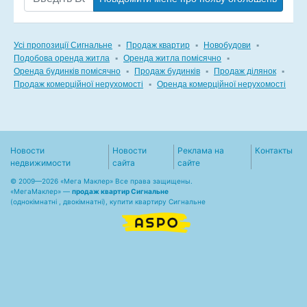
Усі пропозиції Сигнальне
▪
Продаж квартир
▪
Новобудови
▪
Подобова оренда житла
▪
Оренда житла помісячно
▪
Оренда будинків помісячно
▪
Продаж будинків
▪
Продаж ділянок
▪
Продаж комерційної нерухомості
▪
Оренда комерційної нерухомості
Новости
Новости
Реклама на
Контакты
недвижимости
сайта
сайте
© 2009—2026 «Мега Маклер» Все права защищены.
«
МегаМаклер
» —
продаж квартир Сигнальне
(однокімнатні , двокімнатні), купити квартиру Сигнальне