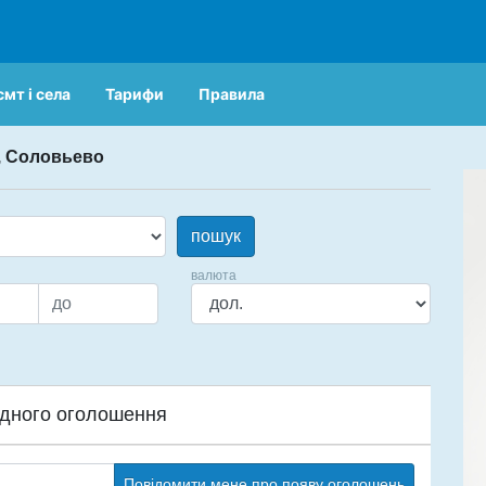
смт і села
Тарифи
Правила
, Соловьево
пошук
валюта
дного оголошення
Повідомити мене про появу оголошень