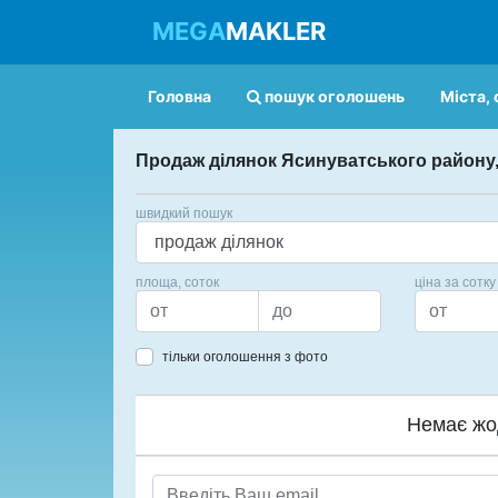
MEGA
MAKLER
Головна
пошук оголошень
Міста, 
Продаж ділянок Ясинуватського району
швидкий пошук
площа, соток
ціна за сотку
тільки оголошення з фото
Немає жо