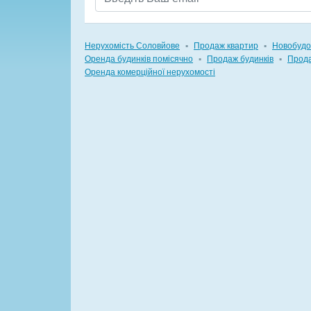
Нерухомість Соловйове
▪
Продаж квартир
▪
Новобудо
Оренда будинків помісячно
▪
Продаж будинків
▪
Прода
Оренда комерційної нерухомості