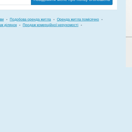
ви
▪
Подобова оренда житла
▪
Оренда житла помісячно
▪
ж ділянок
▪
Продаж комерційної нерухомості
▪