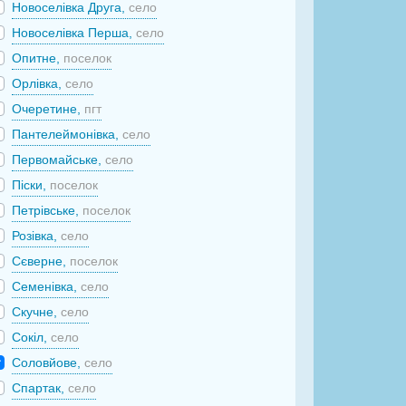
Новоселівка Друга,
село
Новоселівка Перша,
село
Опитне,
поселок
Орлівка,
село
Очеретине,
пгт
Пантелеймонівка,
село
Первомайське,
село
Піски,
поселок
Петрівське,
поселок
Розівка,
село
Сєверне,
поселок
Семенівка,
село
Скучне,
село
Сокіл,
село
Соловйове,
село
Спартак,
село