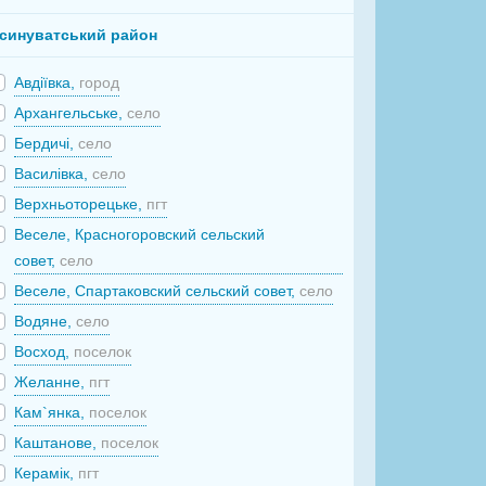
синуватський район
Авдіївка,
город
Архангельське,
село
Бердичі,
село
Василівка,
село
Верхньоторецьке,
пгт
Веселе, Красногоровский сельский
совет,
село
Веселе, Спартаковский сельский совет,
село
Водяне,
село
Восход,
поселок
Желанне,
пгт
Кам`янка,
поселок
Каштанове,
поселок
Керамік,
пгт