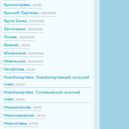
Красногорівка,
село
Красний Партизан,
поселок
Крута Балка,
поселок
Ласточкине,
поселок
Лозове,
поселок
Межове,
село
Мінеральне,
поселок
Невельське,
поселок
Нетайлове,
село
Новобахмутівка, Новобахмутивский сельский
совет,
село
Новобахмутівка, Соловьевской сельский
совет,
село
Новокалинове,
село
Новопокровське,
село
Новоселівка,
село