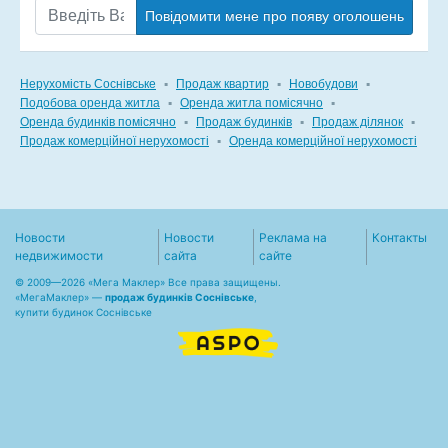
Повідомити мене про появу оголошень
Нерухомість Соснівське
▪
Продаж квартир
▪
Новобудови
▪
Подобова оренда житла
▪
Оренда житла помісячно
▪
Оренда будинків помісячно
▪
Продаж будинків
▪
Продаж ділянок
▪
Продаж комерційної нерухомості
▪
Оренда комерційної нерухомості
Новости
Новости
Реклама на
Контакты
недвижимости
сайта
сайте
© 2009—2026 «Мега Маклер» Все права защищены.
«
МегаМаклер
» —
продаж будинків Соснівське
,
купити будинок Соснівське