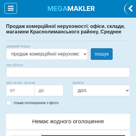
MEGA
MAKLER
Продаж комерційної нерухомості: офіси, склади,
магазини Краснолиманського району, Среднее
швидкий пошук
пошук
тип об'єкта
ціна за міс, за м.кв.
валюта
тільки оголошення з фото
Немає жодного оголошення