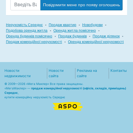
Повідомити мене про появу оголошень
Нерухомість Середнє
▪
Продаж квартир
▪
Новобудови
▪
Подобова оренда житла
▪
Оренда житла помісячно
▪
Оренда будинків помісячно
▪
Продаж будинків
▪
Продаж ділянок
▪
Продаж комерційної нерухомості
▪
Оренда комерційної нерухомості
Новости
Новости
Реклама на
Контакты
недвижимости
сайта
сайте
© 2009—2026 «Мега Маклер» Все права защищены.
«
МегаМаклер
» —
продаж комерційної нерухомості (офісів, складів, приміщень)
Середнє
,
купити комерційну нерухомість Середнє