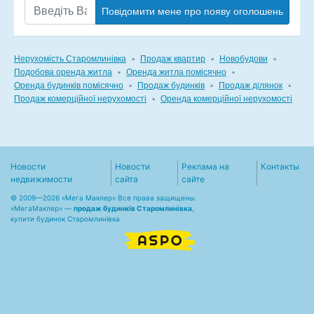
Повідомити мене про появу оголошень
Нерухомість Старомлинівка
▪
Продаж квартир
▪
Новобудови
▪
Подобова оренда житла
▪
Оренда житла помісячно
▪
Оренда будинків помісячно
▪
Продаж будинків
▪
Продаж ділянок
▪
Продаж комерційної нерухомості
▪
Оренда комерційної нерухомості
Новости
Новости
Реклама на
Контакты
недвижимости
сайта
сайте
© 2009—2026 «Мега Маклер» Все права защищены.
«
МегаМаклер
» —
продаж будинків Старомлинівка
,
купити будинок Старомлинівка