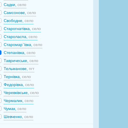
Садки,
село
Самсонове,
село
Свободне,
село
Старогнатівка,
село
Староласпа,
село
Старомар`ївка,
село
Степанівка,
село
Тавричеське,
село
Тельманове,
пгт
Тернівка,
село
Федорівка,
село
Черевківське,
село
Чермалик,
село
Чумак,
село
Шевченко,
село