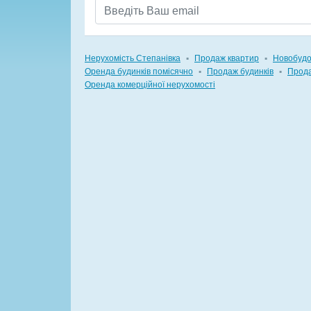
Нерухомість Степанівка
▪
Продаж квартир
▪
Новобуд
Оренда будинків помісячно
▪
Продаж будинків
▪
Прода
Оренда комерційної нерухомості