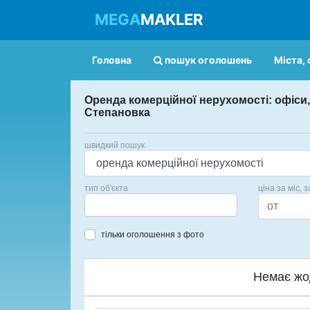
MEGA
MAKLER
Головна
пошук оголошень
Міста, 
Оренда комерційної нерухомості: офіси,
Степановка
швидкий пошук
тип об'єкта
ціна за міс, з
тільки оголошення з фото
Немає жо