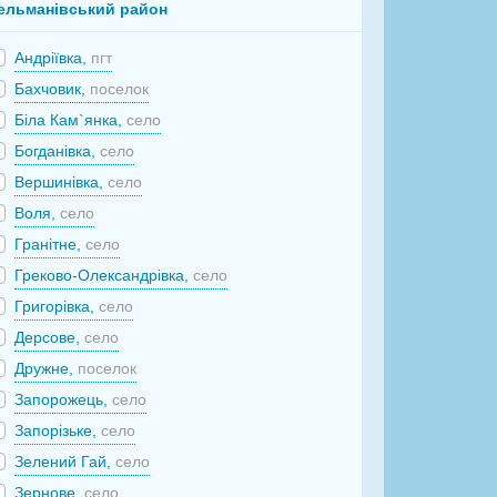
ельманівський район
Андріївка,
пгт
Бахчовик,
поселок
Біла Кам`янка,
село
Богданівка,
село
Вершинівка,
село
Воля,
село
Гранітне,
село
Греково-Олександрівка,
село
Григорівка,
село
Дерсове,
село
Дружне,
поселок
Запорожець,
село
Запорізьке,
село
Зелений Гай,
село
Зернове,
село