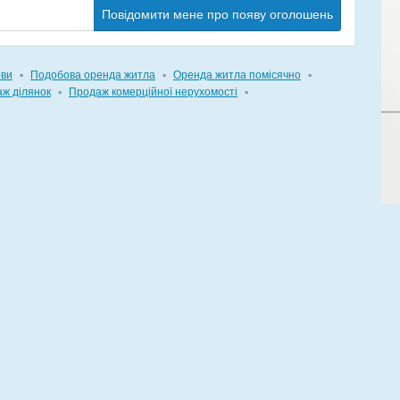
Повідомити мене про появу оголошень
ови
▪
Подобова оренда житла
▪
Оренда житла помісячно
▪
ж ділянок
▪
Продаж комерційної нерухомості
▪