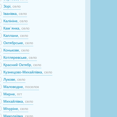
Зорі,
село
Іванівка,
село
Калініне,
село
Кам`янка,
село
Каплани,
село
Октябрське,
село
Конькове,
село
Котляревське,
село
Красний Октябр,
село
Кузнецово-Михайлівка,
село
Лукове,
село
Маловодне,
поселок
Мирне,
пгт
Михайлівка,
село
Мічуріне,
село
Миколаївка,
село