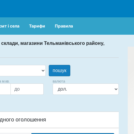
смт і села
Тарифи
Правила
 склади, магазини Тельманівського району,
пошук
а м.кв.
валюта
дного оголошення