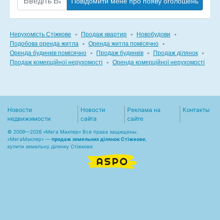
Повідомити мене про появу оголошень
Нерухомість Стіжкове
▪
Продаж квартир
▪
Новобудови
▪
Подобова оренда житла
▪
Оренда житла помісячно
▪
Оренда будинків помісячно
▪
Продаж будинків
▪
Продаж ділянок
▪
Продаж комерційної нерухомості
▪
Оренда комерційної нерухомості
Новости
Новости
Реклама на
Контакты
недвижимости
сайта
сайте
© 2009—2026 «Мега Маклер» Все права защищены.
«
МегаМаклер
» —
продаж земельних ділянок Стіжкове
,
купити земельну ділянку Стіжкове