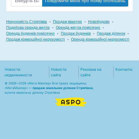
Повідомити мене про появу оголошень
Нерухомість Стряпівка
▪
Продаж квартир
▪
Новобудови
▪
Подобова оренда житла
▪
Оренда житла помісячно
▪
Оренда будинків помісячно
▪
Продаж будинків
▪
Продаж ділянок
▪
Продаж комерційної нерухомості
▪
Оренда комерційної нерухомості
Новости
Новости
Реклама на
Контакты
недвижимости
сайта
сайте
© 2009—2026 «Мега Маклер» Все права защищены.
«
МегаМаклер
» —
продаж земельних ділянок Стряпівка
,
купити земельну ділянку Стряпівка