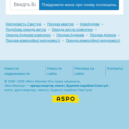
Повідомити мене про появу оголошень
Нерухомість Свистуні
▪
Продаж квартир
▪
Новобудови
▪
Подобова оренда житла
▪
Оренда житла помісячно
▪
Оренда будинків помісячно
▪
Продаж будинків
▪
Продаж ділянок
▪
Продаж комерційної нерухомості
▪
Оренда комерційної нерухомості
Новости
Новости
Реклама на
Контакты
недвижимости
сайта
сайте
© 2009—2026 «Мега Маклер» Все права защищены.
«
МегаМаклер
» —
оренда квартир, кімнат, будинків подобово Свистуні
,
зняти, здати квартиру, кімнату, будинок подобово Свистуни