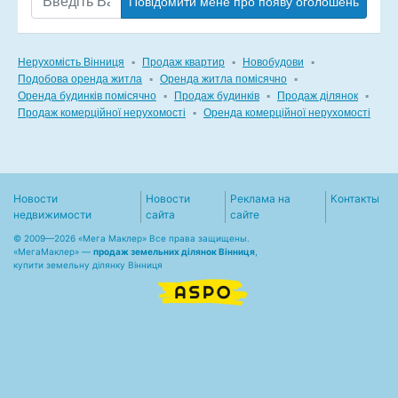
Повідомити мене про появу оголошень
Нерухомість Вінниця
▪
Продаж квартир
▪
Новобудови
▪
Подобова оренда житла
▪
Оренда житла помісячно
▪
Оренда будинків помісячно
▪
Продаж будинків
▪
Продаж ділянок
▪
Продаж комерційної нерухомості
▪
Оренда комерційної нерухомості
Новости
Новости
Реклама на
Контакты
недвижимости
сайта
сайте
© 2009—2026 «Мега Маклер» Все права защищены.
«
МегаМаклер
» —
продаж земельних ділянок Вінниця
,
купити земельну ділянку Вінниця