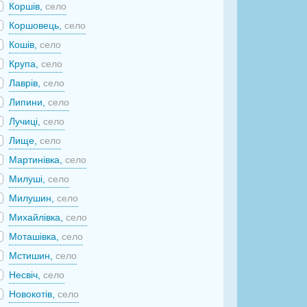
Коршів,
село
Коршовець,
село
Кошів,
село
Крупа,
село
Лаврів,
село
Липини,
село
Лучиці,
село
Лище,
село
Мартинівка,
село
Милуші,
село
Милушин,
село
Михайлівка,
село
Моташівка,
село
Мстишин,
село
Несвіч,
село
Новокотів,
село