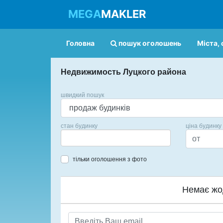
MEGA
MAKLER
Головна
пошук оголошень
Міста, 
Недвижимость Луцкого района
швидкий пошук
стан будинку
ціна будинку
тільки оголошення з фото
Немає жо