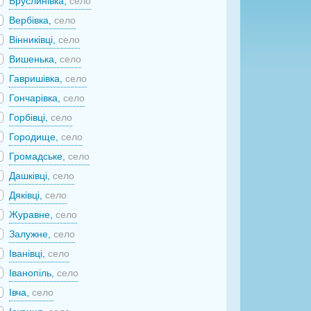
Бруслинівка,
село
Вербівка,
село
Вінниківці,
село
Вишенька,
село
Гавришівка,
село
Гончарівка,
село
Горбівці,
село
Городище,
село
Громадське,
село
Дашківці,
село
Дяківці,
село
Журавне,
село
Залужне,
село
Іванівці,
село
Іванопіль,
село
Івча,
село