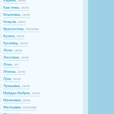
Іскриня,
село
Кам`янка,
село
Кільянівка,
село
Кожухів,
село
Красносілка,
поселок
Кулига,
село
Кусиківці,
село
Лісне,
село
Лисогірка,
село
Літин,
пгт
Літинка,
село
Лука,
село
Лукашівка,
село
Майдан-Бобрик,
село
Малинівка,
село
Матяшівка,
поселок