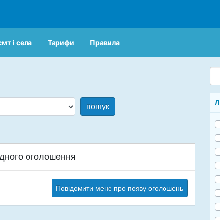
смт і села
Тарифи
Правила
Л
пошук
дного оголошення
Повідомити мене про появу оголошень