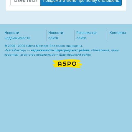
Повідомити мене про появу оголошень
Новости
Новости
Реклама на
Контакты
недвижимости
сайта
сайте
© 2009—2026 «Мега Маклер» Все права защищены.
«
МегаМаклер
» —
недвижимость Шаргородского района
, объявления, цены,
квартиры, агентства недвижимости Шаргородский район