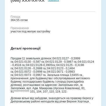
(068)
XXX‑XX‑XX
ПОКАЗАТЬ
Площа
364.55 сотки
Призначення
участок под жилую застройку
Деталі пропозиції
Продам 11 земельних ділянок::04:021:0127 - 0,5999
га;:04:021:0130 - 0,587 га;:04:021:0129 - 0,5867 га;:04:021:0124
- 0,4516 га;:04:021:0128-0,3905га;:04:021:0125 - 0,3198
га;:04:021:0126 - 0,2688 га;:04:021:0123 - 0,1464
га;:04:021:0072 - 0,0998 га;:04:021:0071 - 0,0983
га;:04:021:0073 - 0,0967 га. Загальна площа 3,6455 га.,
призначення: для будівництва і обслуговування житлового
будинку, господарських будівель і споруд (присадибна
ділянка), розташовані за адресою: Запорізька обл., м.
Запоріжжя, вул. Адм. Макарова (Арсена Коваленка), 81,
91************* 101, 104, 107, 110, 119, 122.
Ділянки вільні від забудови, знаходяться на правому березі у
Дніпровському районі неподалік від річки Верхня Хортиця.