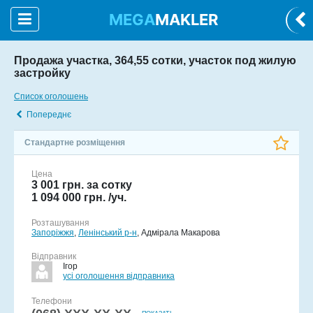
MEGA
MAKLER
Продажа участка, 364,55 сотки, участок под жилую
застройку
Список оголошень
Попереднє
Стандартне розміщення
Цена
3 001 грн. за сотку
1 094 000 грн. /уч.
Розташування
Запоріжжя
,
Ленінський р-н
, Адмірала Макарова
Відправник
Ігор
усі оголошення відправника
Телефони