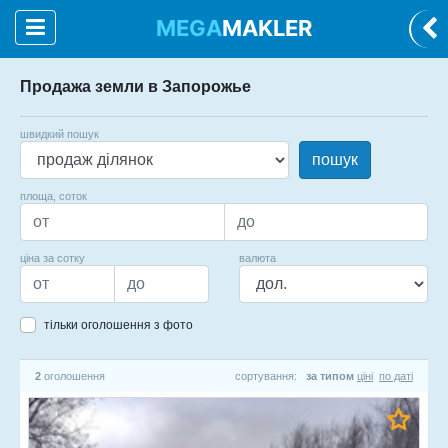
MEGA
MAKLER
Продажа земли в Запорожье
швидкий пошук
пошук
площа, соток
ціна за сотку
валюта
тільки оголошення з фото
2
оголошення
сортування:
за типом
ціні
по даті