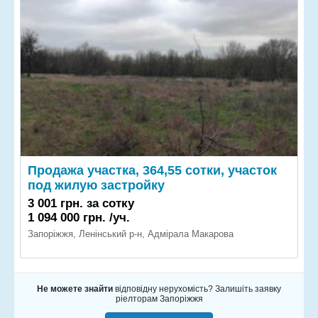
Продажа участка, 364,55 сотки, участок
под жилую застройку
3 001 грн. за сотку
1 094 000 грн. /уч.
Запоріжжя, Ленінський р-н, Адмірала Макарова
Не можете знайти
відповідну нерухомість? Залишіть заявку
ріелторам Запоріжжя