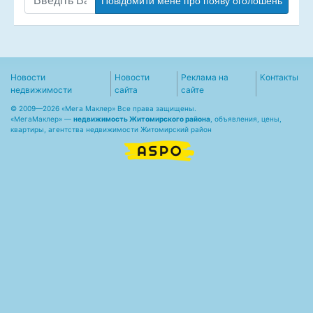
Повідомити мене про появу оголошень
Новости
Новости
Реклама на
Контакты
недвижимости
сайта
сайте
© 2009—2026 «Мега Маклер» Все права защищены.
«
МегаМаклер
» —
недвижимость Житомирского района
, объявления, цены,
квартиры, агентства недвижимости Житомирский район