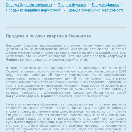
Оренда будинків помісячно
▪
Продаж будинків
▪
Продаж ділянок
▪
Продаж комерційної нерухомості
▪
Оренда комерційної нерухомості
Продажа и покупка квартир в Чернигове
Благодаря близкому расположению к столице, жилье Чернигова особенно
ценится на рынке недвижимости, спрос на квартиры есть всегда. Но тот же
фактор местоположения одновременно влияет и на цену квадратных метров.
Безусловно, это не может не радовать тех, кто хочет
продать квартиру в
Чернигове
, но огорчает потенциальных покупателей.
В этом областном центре сохраняются те же тенденции, что и по всей
Украине: в связи с политико-экономическим кризисом, начавшимся в 2014
году, позиции национальной валюты пошатнулись, рынок недвижимости
отреагировал резким повышением цен. В то же время покупательная
способность населения так же резко снизилась, и как следствие – продавцы и
покупатели оказались в невыгодных условиях, когда спрос на жилье есть и
предложений достаточно, но строговаться очень сложно. Сейчас ситуация
начинает понемногу стабилизироваться, однако для большинства семей
покупка квартиры в Чернигове
остается недосягаемой роскошью.
Не всегда жизненные обстоятельства складываются так, что столь значимое
приобретение можно отложить. Конечно, временным выходом из ситуации
вполне справедливо кажется возможность аренды жилья, но по сути, скопив
эти деньги, можно было бы обзавестись собственным. И если у семьи есть
стабильный заработок и пусть небольшой, но стартовый капитал, можно
купить квартиру в Чернигове
в кредит. Сейчас много говорят о недостатках
системы ипотечного кредитования и о размерах переплат по сравнению с
реальной стоимостью жилья. Тем не менее, люди все равно решаются на