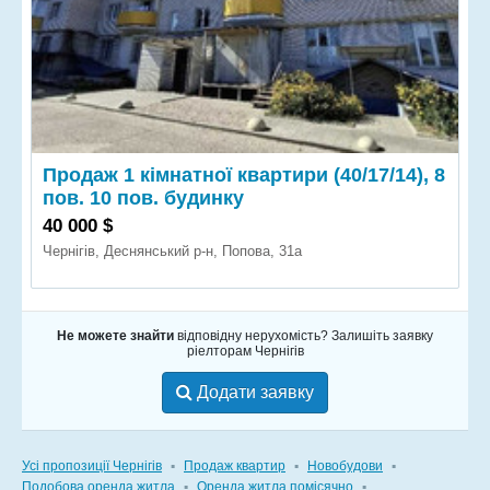
Продаж 1 кімнатної квартири (40/17/14), 8
пов. 10 пов. будинку
40 000 $
Чернігів, Деснянський р-н, Попова, 31а
Не можете знайти
відповідну нерухомість? Залишіть заявку
ріелторам Чернігів
Додати заявку
Усі пропозиції Чернігів
▪
Продаж квартир
▪
Новобудови
▪
Подобова оренда житла
▪
Оренда житла помісячно
▪