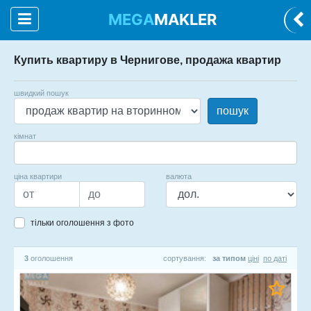
MEGA
MAKLER
Купить квартиру в Чернигове, продажа квартир
швидкий пошук
пошук
кімнат
ціна квартири
валюта
тільки оголошення з фото
3
оголошення
сортування:
за типом
ціні
по даті