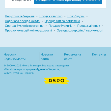
Нерухомість Чернігів
▪
Продаж квартир
▪
Новобудови
▪
Подобова оренда житла
▪
Оренда житла помісячно
▪
Оренда будинків помісячно
▪
Продаж будинків
▪
Продаж ділянок
▪
Продаж комерційної нерухомості
▪
Оренда комерційної нерухомості
Новости
Новости
Реклама на
Контакты
недвижимости
сайта
сайте
© 2009—2026 «Мега Маклер» Все права защищены.
«
МегаМаклер
» —
продаж будинків Чернігів
,
купити будинок Чернігів