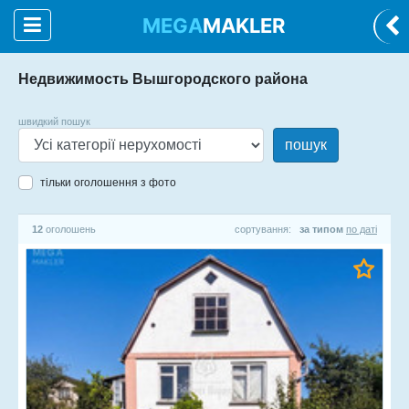
MEGA
MAKLER
Недвижимость Вышгородского района
швидкий пошук
пошук
тільки оголошення з фото
12
оголошень
сортування:
за типом
по даті