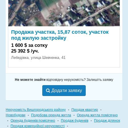
Продажа участка, 15,87 соток, участок
под жилую застройку
1 600 $ за сотку
25 392 $ /уч.
Лебедівка, улица Шевченка, 41
Не можете знайти
відповідну нерухомість? Залишіть заявку
Додати заявку
Нерухомість Вишгородського району
▪
Продаж квартир
▪
Новобудови
▪
Подобова оренда житла
▪
Оренда житла помісячно
▪
Оренда будинків помісячно
▪
Продаж будинків
▪
Продаж ділянок
▪
Продаж комерційної нерухомості
▪