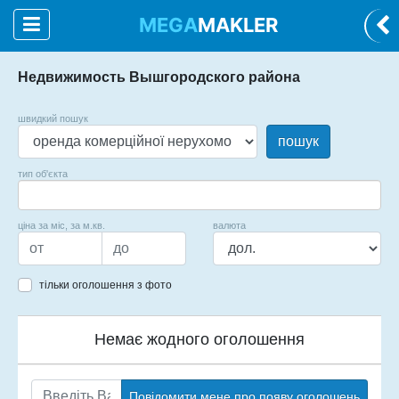
MEGA
MAKLER
Недвижимость Вышгородского района
швидкий пошук
пошук
тип об'єкта
ціна за міс, за м.кв.
валюта
тільки оголошення з фото
Немає жодного оголошення
Повідомити мене про появу оголошень