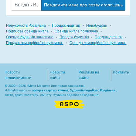
Повідомити мене про появу оголошень
Нерухомість Роздільна
▪
Продаж квартир
▪
Новобудови
▪
Подобова оренда житла
▪
Оренда житла помісячно
▪
Оренда будинків помісячно
▪
Продаж будинків
▪
Продаж ділянок
▪
Продаж комерційної нерухомості
▪
Оренда комерційної нерухомості
Новости
Новости
Реклама на
Контакты
недвижимости
сайта
сайте
© 2009—2026 «Мега Маклер» Все права защищены.
«
МегаМаклер
» —
оренда квартир, кімнат, будинків подобово Роздільна
,
зняти, здати квартиру, кімнату, будинок подобово Роздольне