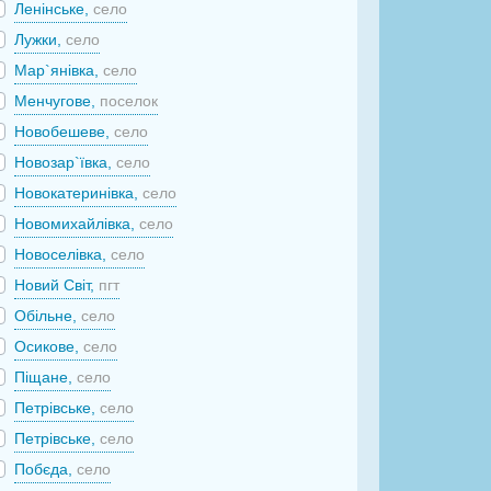
Ленінське,
село
Лужки,
село
Мар`янівка,
село
Менчугове,
поселок
Новобешеве,
село
Новозар`ївка,
село
Новокатеринівка,
село
Новомихайлівка,
село
Новоселівка,
село
Новий Світ,
пгт
Обільне,
село
Осикове,
село
Піщане,
село
Петрівське,
село
Петрівське,
село
Побєда,
село