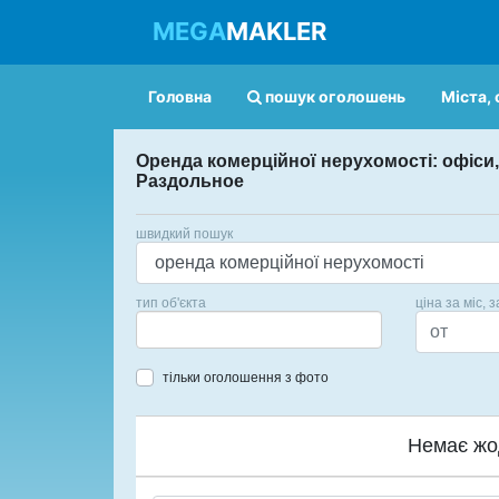
MEGA
MAKLER
Головна
пошук оголошень
Міста, 
Оренда комерційної нерухомості: офіси
Раздольное
швидкий пошук
тип об'єкта
ціна за міс, з
тільки оголошення з фото
Немає жо