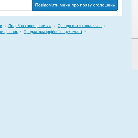
Повідомити мене про появу оголошень
ви
▪
Подобова оренда житла
▪
Оренда житла помісячно
▪
ж ділянок
▪
Продаж комерційної нерухомості
▪