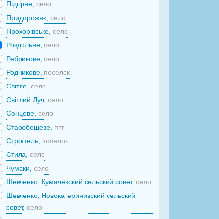
Підгірне,
село
Придорожнє,
село
Прохорівське,
село
Роздольне,
село
Ребрикове,
село
Родникове,
поселок
Світле,
село
Світлий Луч,
село
Сонцеве,
село
Старобешеве,
пгт
Строїтель,
поселок
Стила,
село
Чумаки,
село
Шевченко, Кумачевский сельский совет,
село
Шевченко, Новокатеринивский сельский
совет,
село