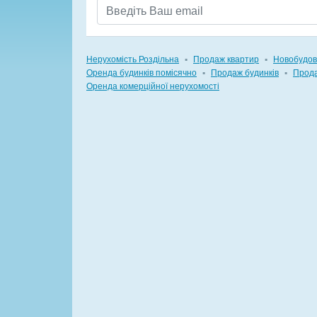
Нерухомість Роздільна
▪
Продаж квартир
▪
Новобудо
Оренда будинків помісячно
▪
Продаж будинків
▪
Прода
Оренда комерційної нерухомості