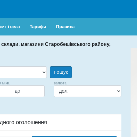
смт і села
Тарифи
Правила
, склади, магазини Старобешівського району,
пошук
а м.кв.
валюта
дного оголошення