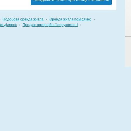
▪
Подобова оренда житла
▪
Оренда житла помісячно
▪
ж ділянок
▪
Продаж комерційної нерухомості
▪