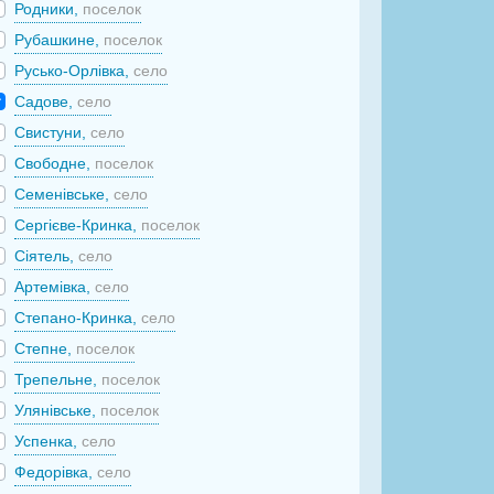
Родники,
поселок
Рубашкине,
поселок
Русько-Орлівка,
село
Садове,
село
Свистуни,
село
Свободне,
поселок
Семенівське,
село
Сергієве-Кринка,
поселок
Сіятель,
село
Артемівка,
село
Степано-Кринка,
село
Степне,
поселок
Трепельне,
поселок
Улянівське,
поселок
Успенка,
село
Федорівка,
село