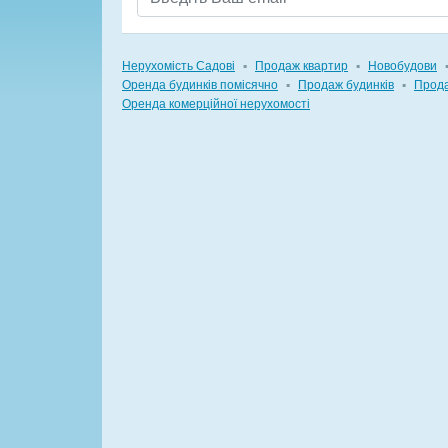
Нерухомість Садові
▪
Продаж квартир
▪
Новобудови
Оренда будинків помісячно
▪
Продаж будинків
▪
Прода
Оренда комерційної нерухомості