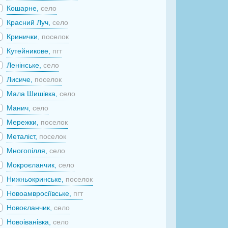
Кошарне,
село
Красний Луч,
село
Кринички,
поселок
Кутейникове,
пгт
Ленінське,
село
Лисиче,
поселок
Мала Шишівка,
село
Манич,
село
Мережки,
поселок
Металіст,
поселок
Многопілля,
село
Мокроєланчик,
село
Нижньокринське,
поселок
Новоамвросіївське,
пгт
Новоєланчик,
село
Новоіванівка,
село