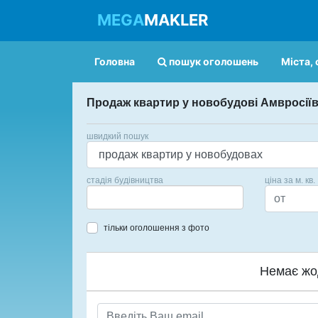
MEGA
MAKLER
Головна
пошук оголошень
Міста, 
Продаж квартир у новобудові Амвросії
швидкий пошук
стадія будівництва
ціна за м. кв.
тільки оголошення з фото
Немає жо