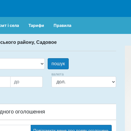
смт і села
Тарифи
Правила
вського району, Садовое
пошук
валюта
дного оголошення
Повідомити мене про появу оголошень