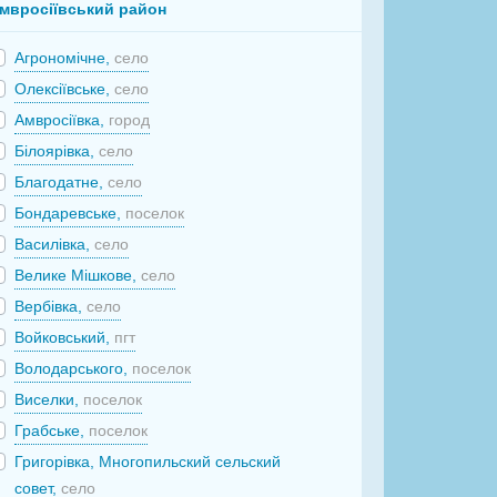
мвросіївський район
Агрономічне,
село
Олексіївське,
село
Амвросіївка,
город
Білоярівка,
село
Благодатне,
село
Бондаревське,
поселок
Василівка,
село
Велике Мішкове,
село
Вербівка,
село
Войковський,
пгт
Володарського,
поселок
Виселки,
поселок
Грабське,
поселок
Григорівка, Многопильский сельский
совет,
село