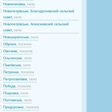
Новоклинівка,
село
Новопетрівське, Благодатнивский сельский
совет,
село
Новопетрівське, Алексеевский сельский
совет,
село
Новоукраїнське,
село
Обрізне,
поселок
Овочеве,
поселок
Ольгинське,
село
Павлівське,
село
Петренки,
поселок
Петропавлівка,
село
Побєда,
поселок
Покровка,
село
Полтавське,
село
Придорожнє,
поселок