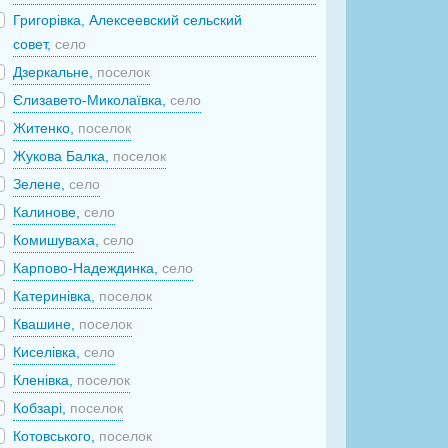
Григорівка, Алексеевский сельский
совет,
село
Дзеркальне,
поселок
Єлизавето-Миколаївка,
село
Житенко,
поселок
Жукова Балка,
поселок
Зелене,
село
Калинове,
село
Комишуваха,
село
Карпово-Надеждинка,
село
Катеринівка,
поселок
Квашине,
поселок
Киселівка,
село
Кленівка,
поселок
Кобзарі,
поселок
Котовського,
поселок