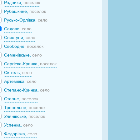
Родники,
поселок
Рубашкине,
поселок
Русько-Орлівка,
село
Садове,
село
Свистуни,
село
Свободне,
поселок
Семенівське,
село
Сергієве-Кринка,
поселок
Сіятель,
село
Артемівка,
село
Степано-Кринка,
село
Степне,
поселок
Трепельне,
поселок
Улянівське,
поселок
Успенка,
село
Федорівка,
село