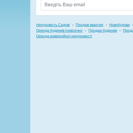
Нерухомість Садові
▪
Продаж квартир
▪
Новобудови
Оренда будинків помісячно
▪
Продаж будинків
▪
Прода
Оренда комерційної нерухомості