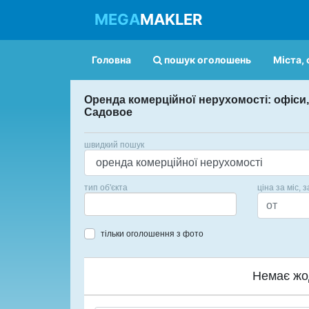
MEGA
MAKLER
Головна
пошук оголошень
Міста, 
Оренда комерційної нерухомості: офіси,
Садовое
швидкий пошук
тип об'єкта
ціна за міс, з
тільки оголошення з фото
Немає жо