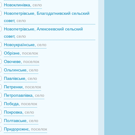
Новоклинівка,
село
Новопетрівське, Благодатнивский сельский
совет,
село
Новопетрівське, Алексеевский сельский
совет,
село
Новоукраїнське,
село
Обрізне,
поселок
Овочеве,
поселок
Ольгинське,
село
Павлівське,
село
Петренки,
поселок
Петропавлівка,
село
Побєда,
поселок
Покровка,
село
Полтавське,
село
Придорожнє,
поселок