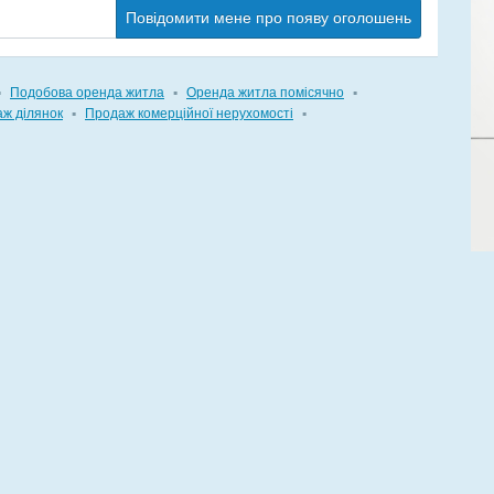
Повідомити мене про появу оголошень
▪
Подобова оренда житла
▪
Оренда житла помісячно
▪
ж ділянок
▪
Продаж комерційної нерухомості
▪