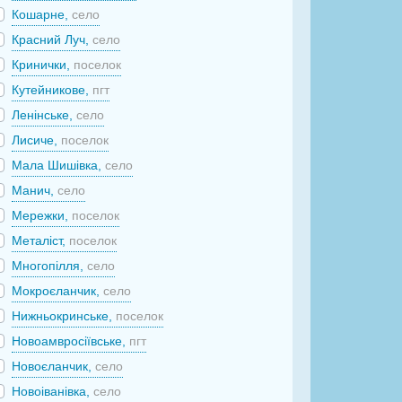
Кошарне,
село
Красний Луч,
село
Кринички,
поселок
Кутейникове,
пгт
Ленінське,
село
Лисиче,
поселок
Мала Шишівка,
село
Манич,
село
Мережки,
поселок
Металіст,
поселок
Многопілля,
село
Мокроєланчик,
село
Нижньокринське,
поселок
Новоамвросіївське,
пгт
Новоєланчик,
село
Новоіванівка,
село