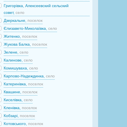
Григорівка, Алексеевский сельский
совет,
село
Дзеркальне,
поселок
Єлизавето-Миколаївка,
село
Житенко,
поселок
Жукова Балка,
поселок
Зелене,
село
Калинове,
село
Комишуваха,
село
Карпово-Надеждинка,
село
Катеринівка,
поселок
Квашине,
поселок
Киселівка,
село
Кленівка,
поселок
Кобзарі,
поселок
Котовського,
поселок