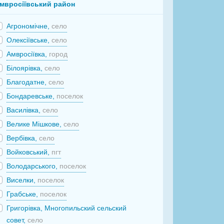
мвросіївський район
Агрономічне,
село
Олексіївське,
село
Амвросіївка,
город
Білоярівка,
село
Благодатне,
село
Бондаревське,
поселок
Василівка,
село
Велике Мішкове,
село
Вербівка,
село
Войковський,
пгт
Володарського,
поселок
Виселки,
поселок
Грабське,
поселок
Григорівка, Многопильский сельский
совет,
село