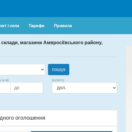
смт і села
Тарифи
Правила
 склади, магазини Амвросіївського району,
пошук
а м.кв.
валюта
дного оголошення