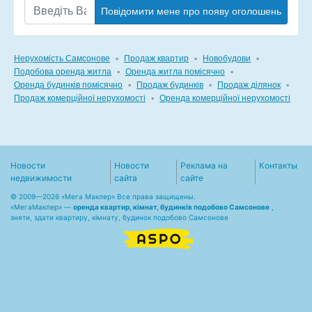
Повідомити мене про появу оголошень
Нерухомість Самсонове
▪
Продаж квартир
▪
Новобудови
▪
Подобова оренда житла
▪
Оренда житла помісячно
▪
Оренда будинків помісячно
▪
Продаж будинків
▪
Продаж ділянок
▪
Продаж комерційної нерухомості
▪
Оренда комерційної нерухомості
Новости
Новости
Реклама на
Контакты
недвижимости
сайта
сайте
© 2009—2026 «Мега Маклер» Все права защищены.
«
МегаМаклер
» —
оренда квартир, кімнат, будинків подобово Самсонове
,
зняти, здати квартиру, кімнату, будинок подобово Самсонове