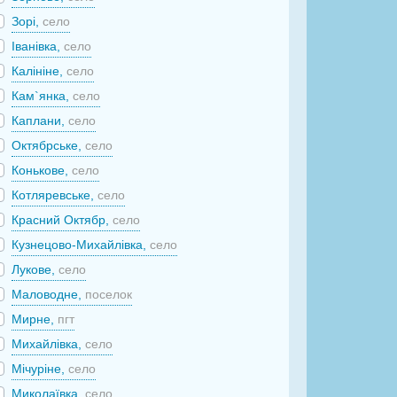
Зорі,
село
Іванівка,
село
Калініне,
село
Кам`янка,
село
Каплани,
село
Октябрське,
село
Конькове,
село
Котляревське,
село
Красний Октябр,
село
Кузнецово-Михайлівка,
село
Лукове,
село
Маловодне,
поселок
Мирне,
пгт
Михайлівка,
село
Мічуріне,
село
Миколаївка,
село