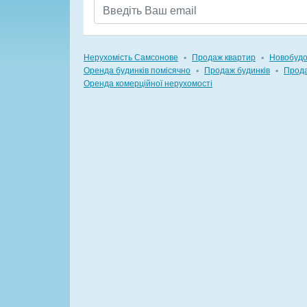
Нерухомість Самсонове
▪
Продаж квартир
▪
Новобуд
Оренда будинків помісячно
▪
Продаж будинків
▪
Прода
Оренда комерційної нерухомості