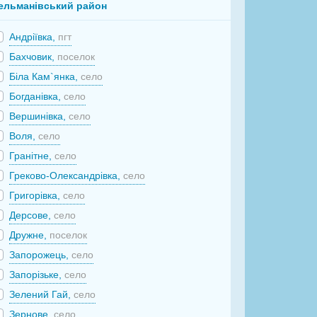
ельманівський район
Андріївка,
пгт
Бахчовик,
поселок
Біла Кам`янка,
село
Богданівка,
село
Вершинівка,
село
Воля,
село
Гранітне,
село
Греково-Олександрівка,
село
Григорівка,
село
Дерсове,
село
Дружне,
поселок
Запорожець,
село
Запорізьке,
село
Зелений Гай,
село
Зернове,
село