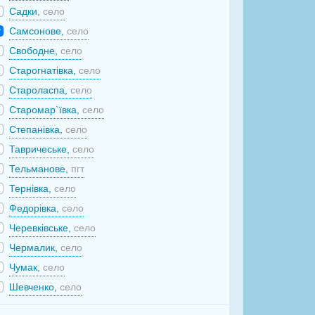
Садки,
село
Самсонове,
село
Свободне,
село
Старогнатівка,
село
Староласпа,
село
Старомар`ївка,
село
Степанівка,
село
Тавричеське,
село
Тельманове,
пгт
Тернівка,
село
Федорівка,
село
Черевківське,
село
Чермалик,
село
Чумак,
село
Шевченко,
село