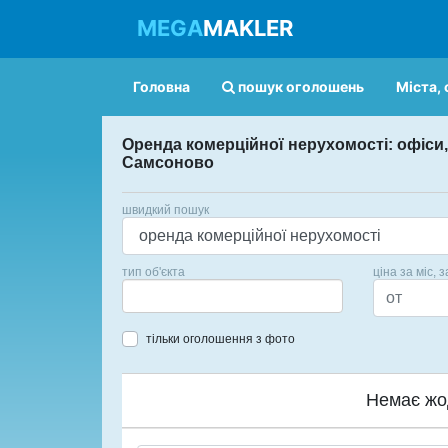
MEGA
MAKLER
Головна
пошук оголошень
Міста, 
Оренда комерційної нерухомості: офіси,
Самсоново
швидкий пошук
тип об'єкта
ціна за міс, з
тільки оголошення з фото
Немає жо