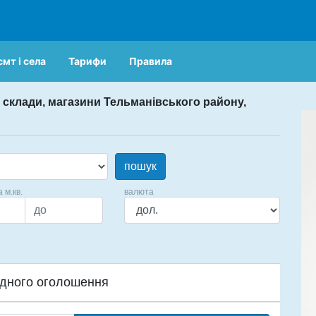
смт і села
Тарифи
Правила
 склади, магазини Тельманівського району,
пошук
а м.кв.
валюта
дного оголошення