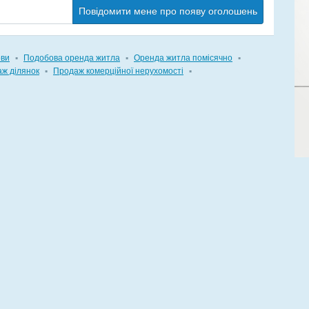
Повідомити мене про появу оголошень
ови
▪
Подобова оренда житла
▪
Оренда житла помісячно
▪
ж ділянок
▪
Продаж комерційної нерухомості
▪