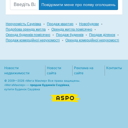
Повідомити мене про появу оголошень
Нерухомість Саурівка
▪
Продаж квартир
▪
Новобудови
▪
Подобова оренда житла
▪
Оренда житла помісячно
▪
Оренда будинків помісячно
▪
Продаж будинків
▪
Продаж ділянок
▪
Продаж комерційної нерухомості
▪
Оренда комерційної нерухомості
Новости
Новости
Реклама на
Контакты
недвижимости
сайта
сайте
© 2009—2026 «Мега Маклер» Все права защищены.
«
МегаМаклер
» —
продаж будинків Саурівка
,
купити будинок Саурівка