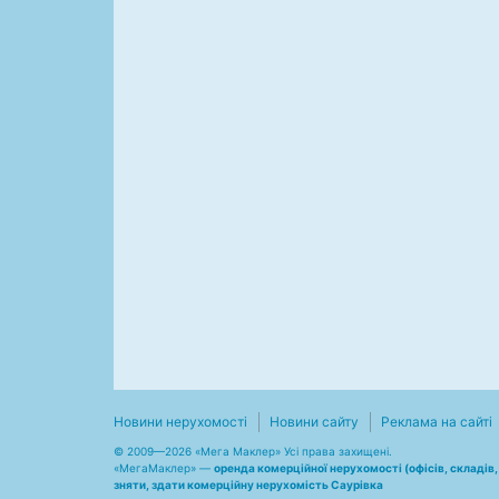
Новини нерухомості
Новини сайту
Реклама на сайті
© 2009—2026 «Мега Маклер» Усі права захищені.
«
МегаМаклер
» —
оренда комерційної нерухомості (офісів, складів
зняти, здати комерційну нерухомість Саурівка