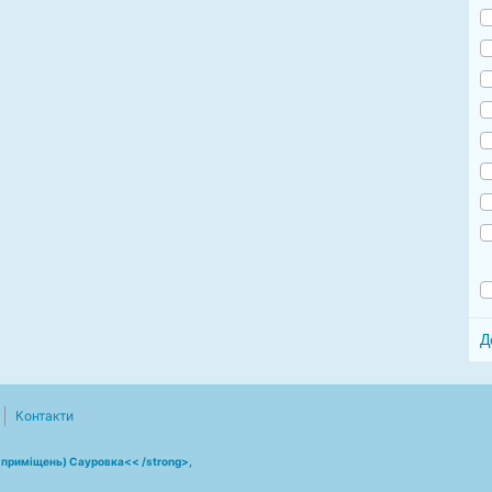
Д
Контакти
, приміщень) Сауровка<< /strong>,