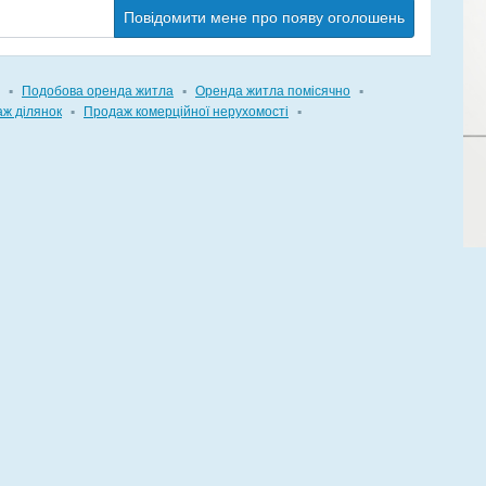
Повідомити мене про появу оголошень
▪
Подобова оренда житла
▪
Оренда житла помісячно
▪
ж ділянок
▪
Продаж комерційної нерухомості
▪