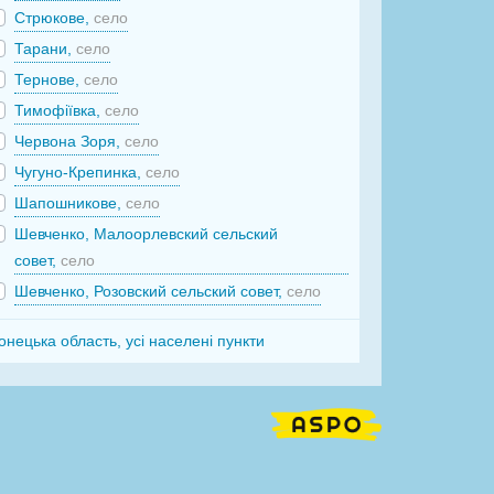
Стрюкове,
село
Тарани,
село
Тернове,
село
Тимофіївка,
село
Червона Зоря,
село
Чугуно-Крепинка,
село
Шапошникове,
село
Шевченко, Малоорлевский сельский
совет,
село
Шевченко, Розовский сельский совет,
село
онецька область, усі населені пункти