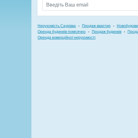
Нерухомість Саурівка
▪
Продаж квартир
▪
Новобудови
Оренда будинків помісячно
▪
Продаж будинків
▪
Прода
Оренда комерційної нерухомості