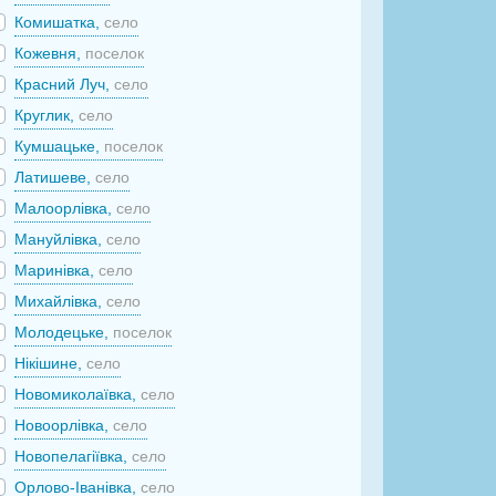
Комишатка,
село
Кожевня,
поселок
Красний Луч,
село
Круглик,
село
Кумшацьке,
поселок
Латишеве,
село
Малоорлівка,
село
Мануйлівка,
село
Маринівка,
село
Михайлівка,
село
Молодецьке,
поселок
Нікішине,
село
Новомиколаївка,
село
Новоорлівка,
село
Новопелагіївка,
село
Орлово-Іванівка,
село