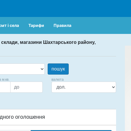
смт і села
Тарифи
Правила
, склади, магазини Шахтарського району,
пошук
а м.кв.
валюта
дного оголошення