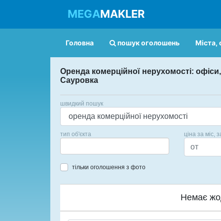
MEGA
MAKLER
Головна
пошук оголошень
Міста, 
Оренда комерційної нерухомості: офіси
Сауровка
швидкий пошук
тип об'єкта
ціна за міс, з
тільки оголошення з фото
Немає жо