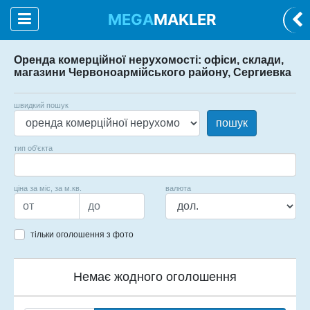
MEGA
MAKLER
Оренда комерційної нерухомості: офіси, склади,
магазини Червоноармійського району, Сергиевка
швидкий пошук
пошук
тип об'єкта
ціна за міс, за м.кв.
валюта
тільки оголошення з фото
Немає жодного оголошення