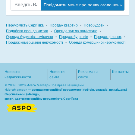
Повідомити мене про появу оголошень
Нерухомість Сергіївка
▪
Продаж квартир
▪
Новобудови
▪
Подобова оренда житла
▪
Оренда житла помісячно
▪
Оренда будинків помісячно
▪
Продаж будинків
▪
Продаж ділянок
▪
Продаж комерційної нерухомості
▪
Оренда комерційної нерухомості
Новости
Новости
Реклама на
Контакты
недвижимости
сайта
сайте
© 2009—2026 «Мега Маклер» Все права защищены.
«
МегаМаклер
» —
оренда комерційної нерухомості (офісів, складів, приміщень)
Сергиевка<< /strong>,
зняти, здати комерційну нерухомість Сергіївка