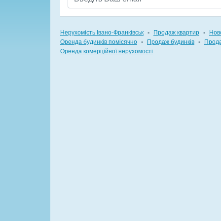
Нерухомість Івано-Франківськ
▪
Продаж квартир
▪
Нов
Оренда будинків помісячно
▪
Продаж будинків
▪
Прода
Оренда комерційної нерухомості