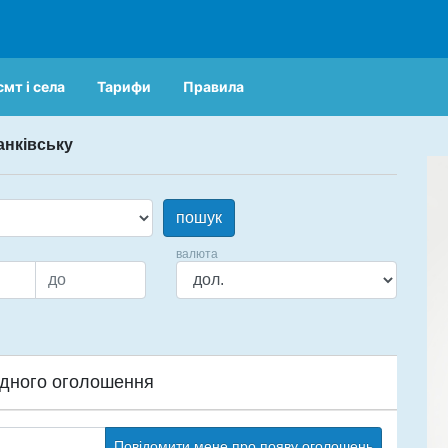
смт і села
Тарифи
Правила
анківську
пошук
валюта
дного оголошення
Повідомити мене про появу оголошень