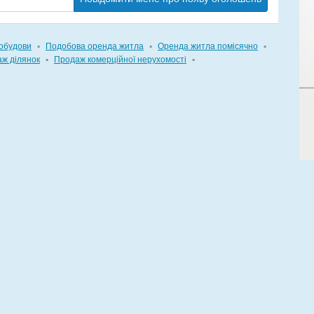
обудови
▪
Подобова оренда житла
▪
Оренда житла помісячно
▪
ж ділянок
▪
Продаж комерційної нерухомості
▪