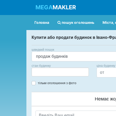
MEGA
MAKLER
Головна
пошук оголошень
Міста, 
Купити або продати будинок в Івано-Фр
швидкий пошук
стан будинку
ціна будинку
тільки оголошення з фото
Немає жо